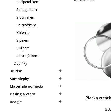
Se špendlíkem
S magnetem
S otvírákem
Se zrcátkem
Klíčenka
S pinem
S klipem
Se stojánkem
Doplňky
3D tisk

Samolepky

Materiála pomůcky

Desing a vzory

Placka zrcátk
PŘID
Beagle

23