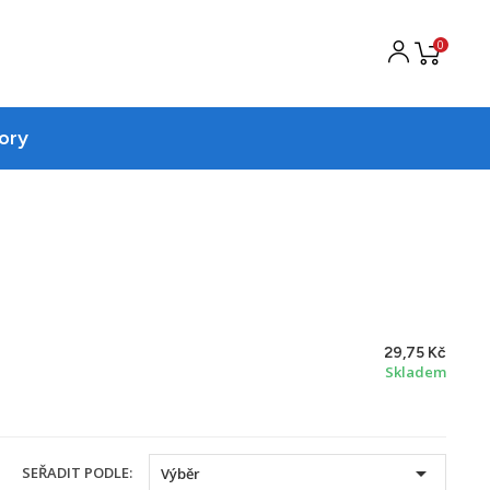
0
ory
29,75 Kč
Skladem

SEŘADIT PODLE:
Výběr