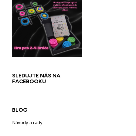
V
P
(
SLEDUJTE NÁS NA
FACEBOOKU
M
Ná
Mus
((
přá
add_circle_outline
BLOG
Návody a rady