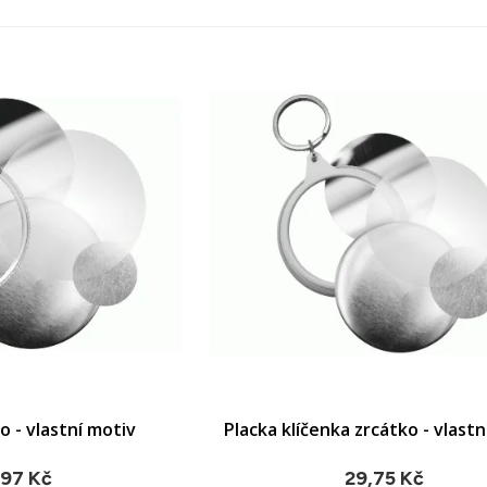
o - vlastní motiv
Placka klíčenka zrcátko - vlastn
AT DO KOŠÍKU
PŘIDAT DO KOŠÍKU
,97 Kč
29,75 Kč