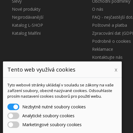
Slevy
Obchodní podmínky
Nové produkty
O nás
Nejprodávanější
FAQ - nejčastější dot
Katalog L-SHOP
Poštovné a platba
Katalog Malfini
Zpracování dat (GDP
Podrobně o cookies
Reklamace
Kontaktujte nás
Blog
Tento web využívá cookies
x
Účet
Tyto webové stránky ukládají v souladu se zákony na vaše
zařízení soubory, obecně nazývané cookies. Odsouhlaste
Přihlášení
prosím nastavení cookies souborů pro použití webu.
Můj účet
Nezbytně nutné soubory cookies
Reklamace / Vrácení zboží
Analytické soubory cookies
Marketingové soubory cookies