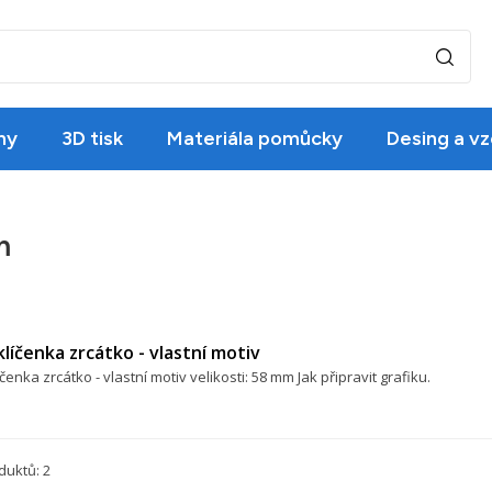
ny
3D tisk
Materiála pomůcky
Desing a vz
m
klíčenka zrcátko - vlastní motiv
čenka zrcátko - vlastní motiv velikosti: 58 mm Jak připravit grafiku.
duktů: 2