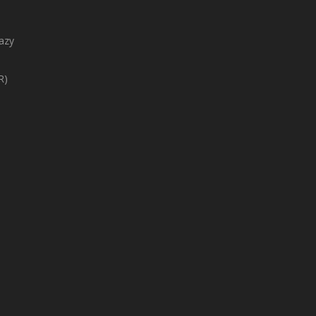
azy
R)