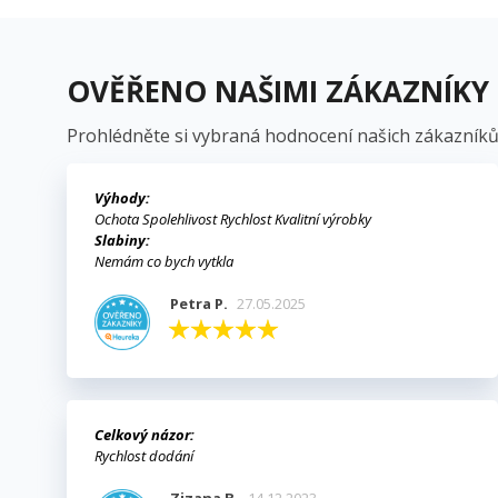
OVĚŘENO NAŠIMI ZÁKAZNÍKY
Prohlédněte si vybraná hodnocení našich zákazníků
Výhody:
Ochota Spolehlivost Rychlost Kvalitní výrobky
Slabiny:
Nemám co bych vytkla
Petra P.
27.05.2025
Celkový názor:
Rychlost dodání
Zizana B.
14.12.2023