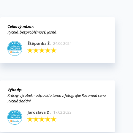
×
Celkový názor:
e
Rychlé, bezproblémové, jasné.
í
Štěpánka Š.
24.06.2024
Výhody:
Krásný výrobek - odpovídá tomu z fotografie Rozumná cena
Rychlé dodání
Jaroslava D.
17.02.2023