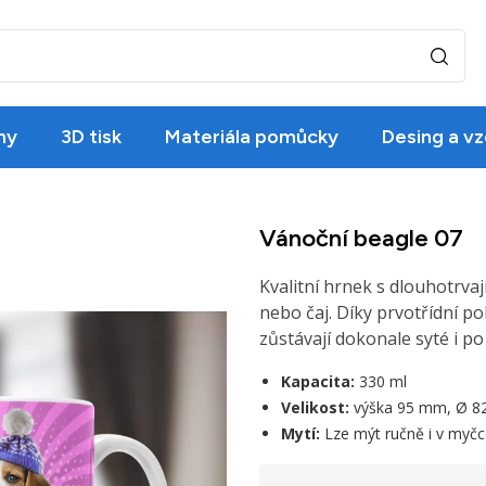
ny
3D tisk
Materiála pomůcky
Desing a vz
Vánoční beagle 07
Kvalitní hrnek s dlouhotrva
nebo čaj. Díky prvotřídní p
zůstávají dokonale syté i p
Kapacita:
330 ml
Velikost:
výška 95 mm, Ø 
Mytí:
Lze mýt ručně i v myčc