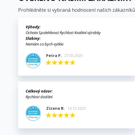
M
Ná
Mus
přá
Prohlédněte si vybraná hodnocení našich zákazníků
add_circle_outline
Výhody:
Ochota Spolehlivost Rychlost Kvalitní výrobky
Slabiny:
Nemám co bych vytkla
Petra P.
27.05.2025
Celkový názor:
Rychlost dodání
Zizana B.
14.12.2023