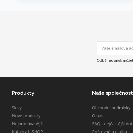
Odběr novinek můžete
Produkty
Naše společnost
Slevy
Obchodní podmínky
Nové produkty
O nás
Nejprodávanější
FAQ - nejčastější dot
Katalog L-SHOP
Poštovné a platba