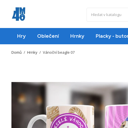
Hry
Oblečení
Hrnky
Placky - buto
Domů
Hrnky
Vánoční beagle 07