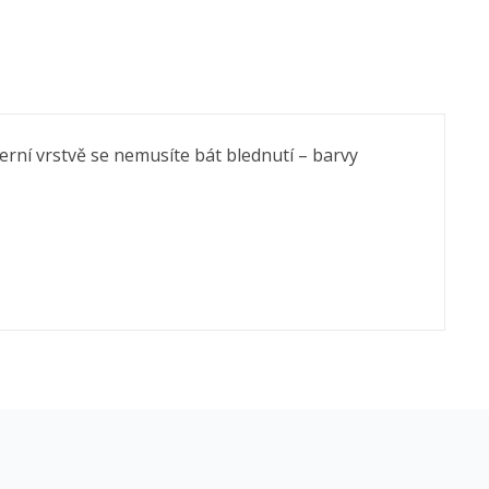
erní vrstvě se nemusíte bát blednutí – barvy
×
×