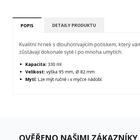
DETAILY PRODUKTU
POPIS
Kvalitní hrnek s dlouhotrvajícím potiskem, který vá
zůstávají dokonale syté i po mnoha umytích.
Kapacita:
330 ml
Velikost:
výška 95 mm, Ø 82 mm
Mytí:
Lze mýt ručně i v myčce nádobí.
V
P
OVĚŘENO NAŠIMI ZÁKAZNÍKY