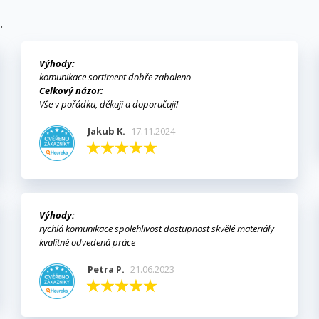
ůj seznam přání
zev seznamu přání
íte být přihlášen, abyste si mohli výrobky uložit do svého seznamu
ní.
.
Vytvořit nový seznam
Výhody:
Zrušit
Přihlásit s
komunikace sortiment dobře zabaleno
Zrušit
Vytvořit seznam přán
Celkový názor:
Vše v pořádku, děkuji a doporučuji!
Jakub K.
17.11.2024
Výhody:
rychlá komunikace spolehlivost dostupnost skvělé materiály
kvalitně odvedená práce
Petra P.
21.06.2023