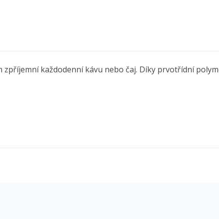
m zpříjemní každodenní kávu nebo čaj. Díky prvotřídní polym
ytvořit seznam přání
řihlásit se