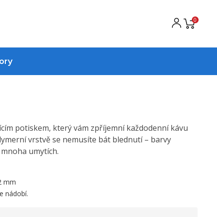
0
ory
jícím potiskem, který vám zpříjemní každodenní kávu
olymerní vrstvě se nemusíte bát blednutí – barvy
o mnoha umytích.
82 mm
e nádobí.