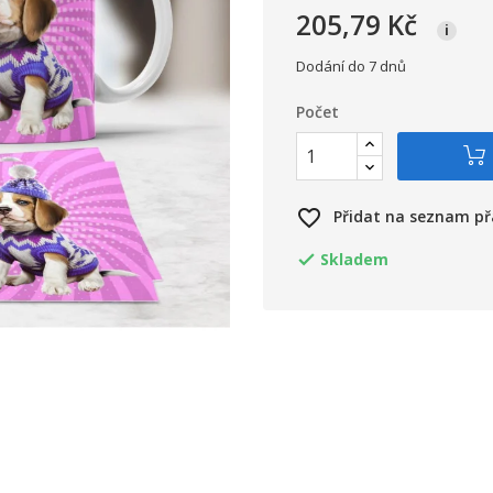
205,79 Kč
i
Dodání do 7 dnů
Počet
favorite_border
Přidat na seznam př
Skladem
