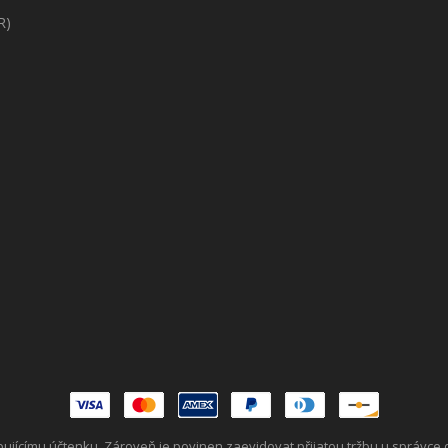
R)
upujícímu účtenku. Zároveň je povinen zaevidovat přijatou tržbu u správce